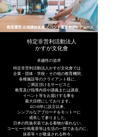
教室運営.出張講師派遣.イベント運営やプロデュース
特定非営利活動法人
かすが文化會
卓越性の追求
特定非営利活動法人かすが文化會では、
企業・団体・学校・その他の教育機関、
各種施設等のクライアント様に、
ご満足頂けるサービスと
教育及び指導内容や講義または講座、
イベント等をお届けする事を
最大目標にしております。
2016年に設立以来、
シンプルなアプローチをモットーに
成長して参りました。
日本の民族衣装である着物が着れない、
コーヒーや烏竜茶等は生活の一部であるのに、
抹茶等々が敬遠される昨今、