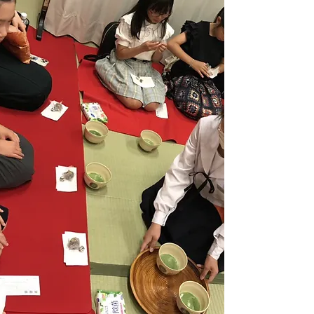
文化庁の伝統文化事業活動にも
全力で取り組んでおり
ます
。
学校等教育機関・企業・団体・各種施設等での
講演
ならびに
講義、
イベント
開催等はお問合せ下さい。
また、当会は日本文化伝承教室として、
茶道・着付・華道・書道等の
教室運営も
行って
おり、
生徒募集も致しております。
お稽古場をお探しの方や、活動講師の募集等も
併せて
お問合せ下さい。
教室案内はコチラ
⇩
https://npo-kasugabunkakai.naraigoto.net
当会は、名古屋市子ども会活動アシストバンク
登録団体です⇩
https://nagoya-assistbank.jp/?
p=3227&post_type=event&preview=1&_ppp=41a1afcfa4
kasuga1.bunka.info@gmail.com