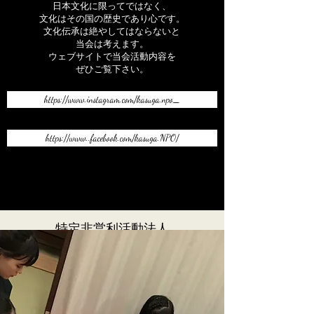
日本文化に限ってではなく、
​文化はその国の歴史であり心です。
文化伝承は絶やしてはならないと
当会は考えます。
ウェブサイトで当会活動内容を
ぜひご覧下さい。
https://www.instagram.com/kasuga.npo_
https://www..facebook.com/kasuga.NPO/
特定非営利活動法人
かすが文化會について
当会の歩み
2016年設立以来、特定非営利活動法人かすが文化會は
文化伝承の発展を
第一に、