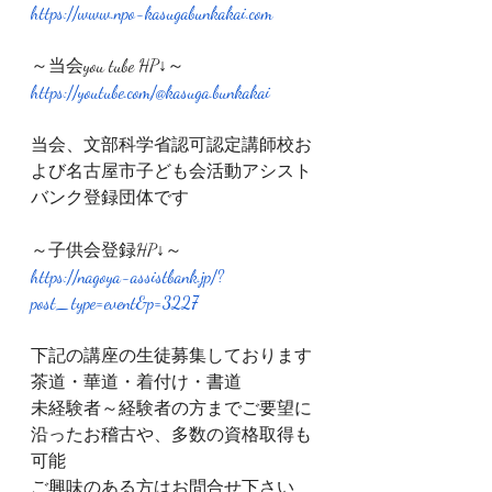
https://www.npo-kasugabunkakai.com
～当会you tube HP↓～
https://youtube.com/@kasuga.bunkakai
当会、文部科学省認可認定講師校お
よび名古屋市子ども会活動アシスト
バンク登録団体です
～子供会登録HP↓～
https://nagoya-assistbank.jp/?
post_type=event&p=3227
下記の講座の生徒募集しております
茶道・華道・着付け・書道
未経験者～経験者の方までご要望に
沿ったお稽古や、多数の資格取得も
可能
ご興味のある方はお問合せ下さい