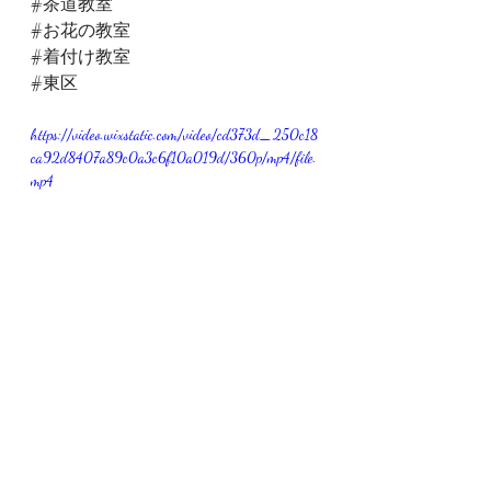
#茶道教室
#お花の教室
#着付け教室
#東区
https://video.wixstatic.com/video/cd373d_250c18
ca92d8407a89c0a3c6f10a019d/360p/mp4/file.
mp4
最新記事
すべて表示