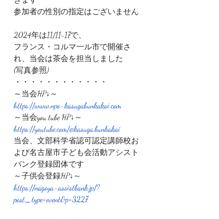
参加者の性別の指定はございません
2024年は11/11~17で、
フランス・コルマ一ル市で開催さ
れ、当会は茶会を担当しました
(写真参照)
・・・・・・・・・・・・
～当会HP↓～
https://www.npo-kasugabunkakai.com
～当会you tube HP↓～
https://youtube.com/@kasuga.bunkakai
当会、文部科学省認可認定講師校お
よび名古屋市子ども会活動アシスト
バンク登録団体です
～子供会登録HP↓～
https://nagoya-assistbank.jp/?
post_type=event&p=3227