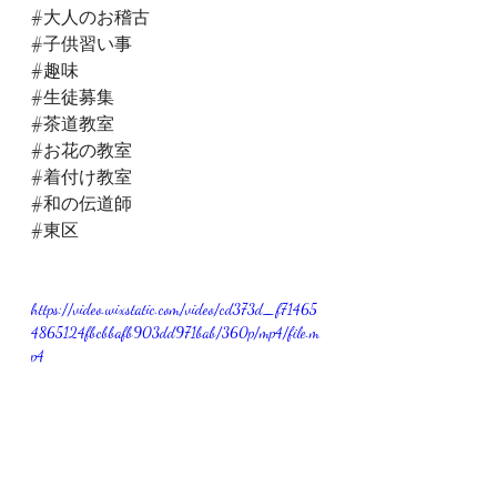
#大人のお稽古
#子供習い事
#趣味
#生徒募集
#茶道教室
#お花の教室
#着付け教室
#和の伝道師
#東区
https://video.wixstatic.com/video/cd373d_f71465
4865124fbcbbafb903dd971bab/360p/mp4/file.m
p4