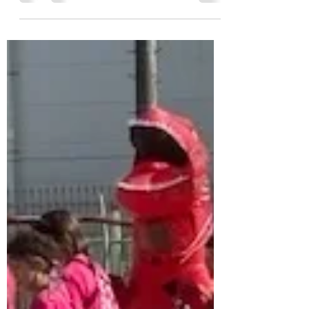
しました 茶壺道中のお話から石臼と抹茶粉
末ができるまで そして抹茶の効能のお話 ま
た体験として、 石臼で抹茶を碾き、 碾きた
てと市販薄茶の飲み比べ体験 おまけとして...