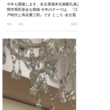
特定非営利活動法人かすが文化會 事務局
2025年3月17日
読了時間: 2分
お知らせ
今年も開催します。名古屋城本丸御殿孔雀之
間市県民茶会を開催 今年のテーマは、『江
戸時代と蔦谷重三郎』です ところ :名古屋城
本丸御殿孔雀之間 とき :令和7年6月8日(日)
10時半～l5時半 茶席料 : 1,000円 高校生以下
及び名古屋市文化振興事業団会員は900円
(証...