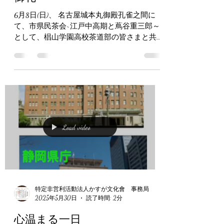
特定非営利活動法人かすが文化會 事務局
2025年6月16日
読了時間: 2分
御礼
6月8日(日)、 名古屋城本丸御殿孔雀之間に
て、市県民茶会~江戸中高期と蔦谷重三郎～
として、椙山学園高校茶道部の皆さまと共に
茶会を開催しました 350名近くのお参席を賜
り、無事に執り行いましたこと、 この場を
お借りして御礼申し上げます...
Load video