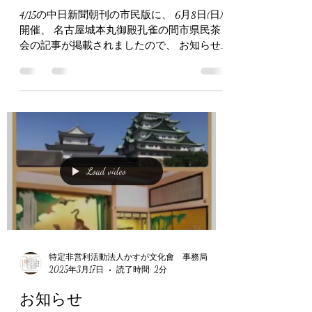
特定非営利活動法人かすが文化會 事務局
2025年4月16日
読了時間: 2分
中日新聞に掲載されました
4/15の中日新聞朝刊の市民版に、 6月8日(日)
開催、 名古屋城本丸御殿孔雀の間市県民茶
会の記事が掲載されましたので、 お知らせ
させて頂きます このイベントは当会理念で
ある「文化で広げよう世界の輪」をモットー
に、 外国人の方や、お子様のみの参加が可
能で、...
Load video