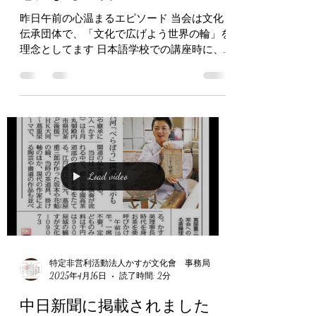
特定非営利活動法人かすが文化會 事務局
2025年5月30日
読了時間: 2分
心温まる一日
昨日午前の心温まるエピソード 当会は文化
伝承団体で、「文化で広げよう世界の輪」を
理念としてます 日本語学校での講座時に、
学校の先生から、 「死者を土葬で弔いたい
方がいるのですが、 愛知県または近郊、三
重、和歌山あたりで土葬できる所、ありませ
んか」 との相談をうけました...
Load video