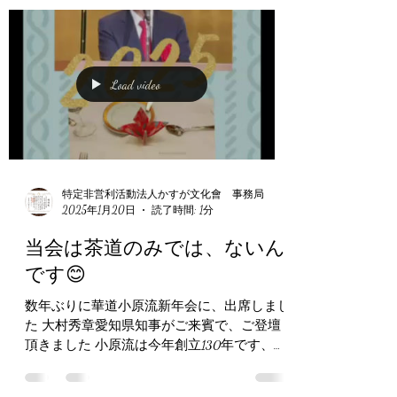
2月5日(水)ANAグランコート名古屋にて、 名
古屋日韓親善協会新春の集いが執り行われま
した ご来賓には、 金星秀 名古屋大韓民国総
領事 大村秀章 愛知県知事 広沢一郎 名古屋
市長 河村建夫日韓親善協会中央会会長 片山
さつき参議院議員 中里高之 名古屋市会議員
吉田 茂 ...
Load video
特定非営利活動法人かすが文化會 事務局
2025年1月20日
読了時間: 1分
当会は茶道のみでは、ないん