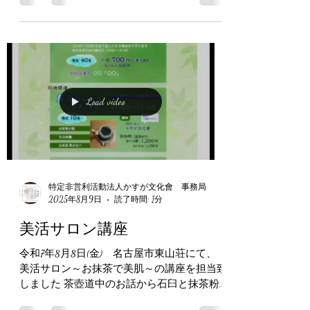
を行いました 今頃、友人達と楽しんでいる
かと思います 子供達の真剣な眼差しは、何
度体験しても清らかさを覚えます 沢山の思
い出を作ってもらいたいです ～当会HP↓～...
Load video
特定非営利活動法人かすが文化會 事務局
2025年8月9日
読了時間: 1分
美活サロン講座
令和7年8月8日(金) 名古屋市東山荘にて、
美活サロン～お抹茶で美肌～の講座を担当致