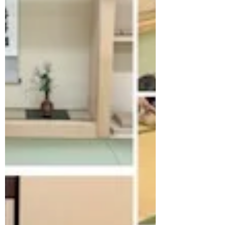
https://npo-kasugabunkakai.naraigoto.net/ ～当会you
tube HP↓～ https://youtube.com/@kasuga.bunkakai 当
会は文部科学省認可認定講師校および名古屋
市子ども会活動アシストバンク登録団体です
～子供会登録HP↓～...