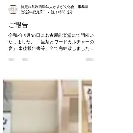
https://npo-kasugabunkakai.naraigoto.net/ ～当会you
特定非営利活動法人かすが文化會 事務局
tube HP↓～ https://youtube.com/@kasuga.bunkakai 当
2025年12月17日
読了時間: 2分
会は文部科学省認可認定講師校および名古屋
市子ども会活動アシストバンク登録団体です
ご報告
～子供会登録HP↓
令和7年11月30日に名古屋能楽堂にて開催い
たしました、 「呈茶とワードカルチャーの
宴」 事後報告書等、全て完結致しました 当
日は、外国人の方や学生さん等の沢山の方に
ご来場賜りました 文化から争いのない世界
を目指し、 文化で広げよう世界の輪を信念
に、今後も活動して参ります 当日ご来場頂
いた来賓 広沢一郎名古屋市長 片山さつき財
務大臣名代 工藤彰三衆議院議員名代 酒井庸
行参議院議員名代 松川浩明愛知県議会議員
政木りか愛知県議会議員 服部しんのすけ名
古屋市議会議員 名古屋市教育委員会 祝電頂
いた方 藤川政人参議院議員 丹羽洋章愛知県
議会議員 中里高之名古屋市議会議員 ～当会
HP↓～ https://www.npo-kasugabunkakai.com