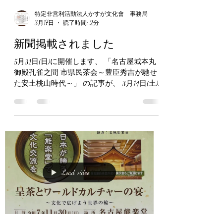
tube HP↓～ https://youtube.com/@kasuga.bunkakai 当
特定非営利活動法人かすが文化會 事務局
会は文部科学省認可認定講師校および名古屋
3月17日
読了時間: 2分
市子ども会活動アシストバンク登録団体です
～子供会登録HP↓～ https://nagoya-assistb
新聞掲載されました
5月31日(日)に開催します、 「名古屋城本丸
御殿孔雀之間 市県民茶会～豊臣秀吉が馳せ
た安土桃山時代～」 の記事が、 3月14日(土)
中日新聞市民版に掲載されました 後援に
は、 文化庁はじめ愛知県・名古屋市他と、
NHKエンタープライズから頂いております
当日は、秀吉公ならびに戦国武将、安土時代
の道具でおもてなしさせて頂きます また当
日は、椙山女学園高等学校と中京大付属高等
学校の茶道部が茶席担当致します お子様の
みでも参加可能で、どなた様でもご参加頂け
Load video
ます 今後共、何とぞ宜しくお願い致します
主催 特定非営利活動法人かすが文化會 理事
長 齋藤智美 事業指導事務局長 大友輝雄 ～
当会HP↓～ https://www.npo-kasugabunkakai.com