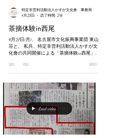
特定非営利活動法人かすが文化會 事務局
4月28日
読了時間: 2分
茶摘体験in西尾
4月27日(月)、 名古屋市文化振興事業団 東山
荘と、 私共、特定非営利活動法人かすが文
化會の共同開催による「茶摘体験in西尾」
が、茶どころ西尾の(株)南山園様のご協力の
もと、無事に終える事ができました 富田会
長はじめ南山園様の社員の皆様、本当に有り
難うございました 参加者の方々からは、良
い経験をさせて頂いたとのお言葉を頂戴しま
した またお見送りには、 自民党愛知県議会
総務会長の政木りか県議にもお越し頂きまし
て、 出発20分後には雨も上がり、明るい日
Load video
が差し込み、薫風を感じる心地よい花丸な一
日でした ・・・・・・・・・・・・ ～当会
HP↓～ https://www.npo-kasugabunkakai.com
https://npo-kasugabunkakai.naraigoto.net/ ～当会you