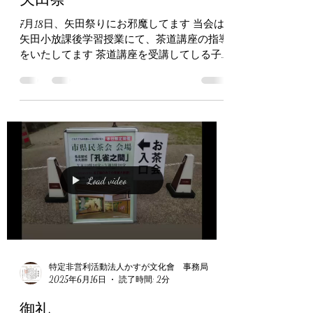
特定非営利活動法人かすが文化會 事務局
2025年7月20日
読了時間: 1分
矢田祭
7月18日、矢田祭りにお邪魔してます 当会は
矢田小放課後学習授業にて、茶道講座の指導
をいたしてます 茶道講座を受講してしる子
供達も浴衣でおめかししていたりと、 とて
も可愛いです ・・・・・・・・・・・・ ～
当会HP↓～ https://www.npo-kasugabunka...
Load video